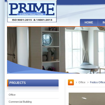
HOME
I
Office
Fedico Offic
PROJECTS
Office
Commercial Building