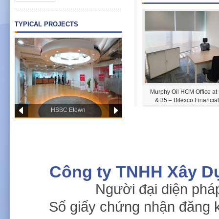
TYPICAL PROJECTS
PWC OFFICE HCM
Murphy Oil HCM Office at
& 35 – Bitexco Financia
HSBC Etown
Công ty TNHH Xây D
Người đại diện phá
British Council Hanoi
Singapore Embas
Số giấy chứng nhận đăng 