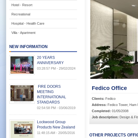
Hotel - Resort
Recreational
Hospital - Health Care
Villa - Apartment
NEW INFORMATION
20 YEARS
ANNIVERSARY
03:28:57 PM - 29/02/2024
FIRE DOORS
Fedico Office
MEETING
INTERNATIONAL
Clients:
Fedico
STANDARDS
Address:
Fedico Tower, Ham N
02:54:58 PM - 03/06/2019
Completed:
01/05/2008
Job description:
Design & Fi
Lockwood Group
Products New Zealand
11:48:15 AM - 20/05/2016
OTHER PROJECTS OFFI