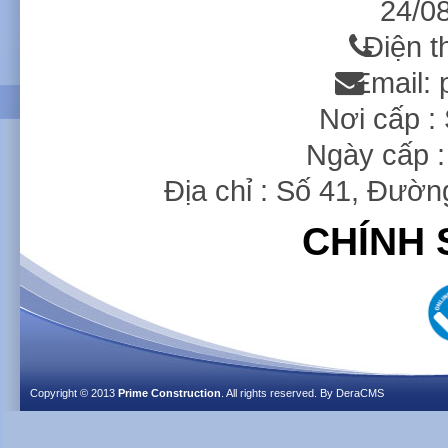
24/08
Điện t
Email:
Nơi cấp 
Ngày cấp :
Địa chỉ : Số 41, Đườ
CHÍNH 
Copyright © 2013
Prime Construction
. All rights reserved. By
DeraCMS