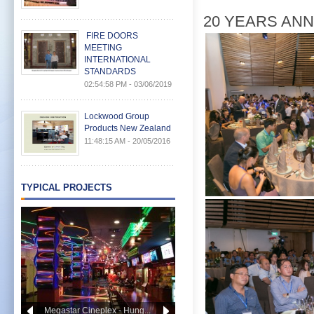
20 YEARS AN
FIRE DOORS
MEETING
INTERNATIONAL
STANDARDS
02:54:58 PM - 03/06/2019
Lockwood Group
Products New Zealand
11:48:15 AM - 20/05/2016
TYPICAL PROJECTS
Megastar Cineplex - Hung...