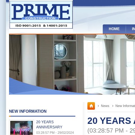
HOME
I
News
New Informat
NEW INFORMATION
20 YEARS
20 YEARS
ANNIVERSARY
(03:28:57 PM - 2
03:28:57 PM - 29/02/2024