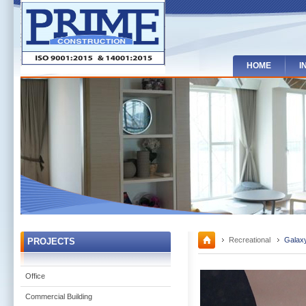
HOME
I
Recreational
Galax
PROJECTS
Office
Commercial Building