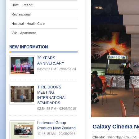
Hotel - Resort
Recreational
Hospital - Health Care
Villa - Apartment
NEW INFORMATION
20 YEARS
ANNIVERSARY
03:28:57 PM - 29/02/2024
FIRE DOORS
MEETING
INTERNATIONAL
STANDARDS
02:54:58 PM - 03/06/2019
Lockwood Group
Galaxy Cinema N
Products New Zealand
11:48:15 AM - 20/05/2016
Clients:
Thien Ngan Co,. Ltd.