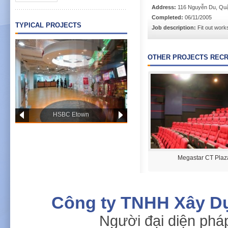
Address:
116 Nguyễn Du, Qu
Completed:
06/11/2005
TYPICAL PROJECTS
Job description:
Fit out work
OTHER PROJECTS RECR
HSBC Etown
Press Club
Megastar CT Plaz
Công ty TNHH Xây D
Người đại diện phá