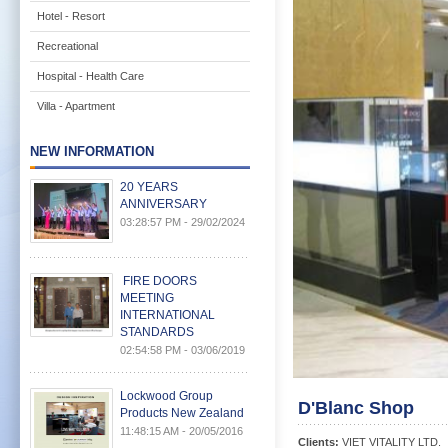
Hotel - Resort
Recreational
Hospital - Health Care
Villa - Apartment
NEW INFORMATION
20 YEARS
ANNIVERSARY
03:28:57 PM - 29/02/2024
FIRE DOORS
MEETING
INTERNATIONAL
STANDARDS
02:54:58 PM - 03/06/2019
Lockwood Group
D'Blanc Shop
Products New Zealand
11:48:15 AM - 20/05/2016
Clients:
VIET VITALITY LTD.