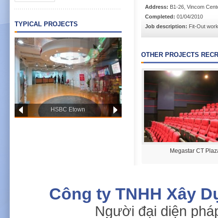
Address:
B1-26, Vincom Cente
Completed:
01/04/2010
TYPICAL PROJECTS
Job description:
Fit-Out wor
OTHER PROJECTS RECR
HSBC Etown
Press Club
Megastar CT Plaz
Công ty TNHH Xây D
Người đại diện phá