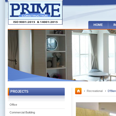
HOME
I
Recreational
D'Bla
PROJECTS
Office
Commercial Building